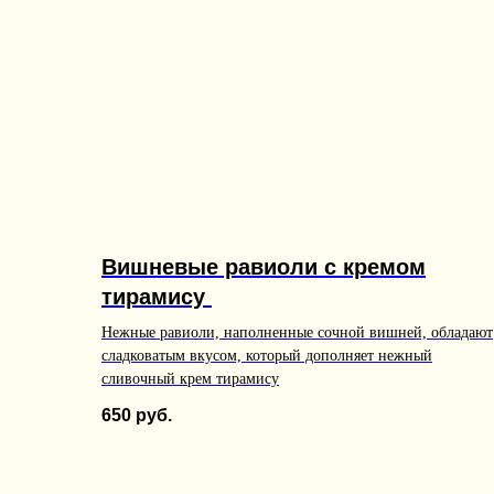
Вишневые равиоли с кремом
тирамису
Нежные равиоли, наполненные сочной вишней, обладают
сладковатым вкусом, который дополняет нежный
сливочный крем тирамису
650
руб.