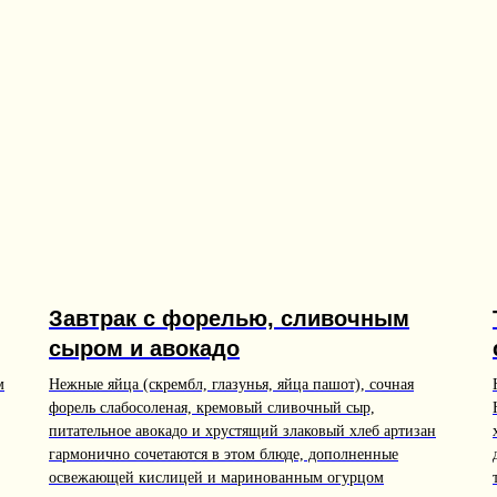
Завтрак с форелью, сливочным
сыром и авокадо
м
Нежные яйца (скрембл, глазунья, яйца пашот), сочная
форель слабосоленая, кремовый сливочный сыр,
питательное авокадо и хрустящий злаковый хлеб артизан
гармонично сочетаются в этом блюде, дополненные
освежающей кислицей и маринованным огурцом