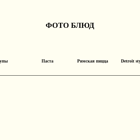
ФОТО БЛЮД
упы
Паста
Римская пицца
Detroit st