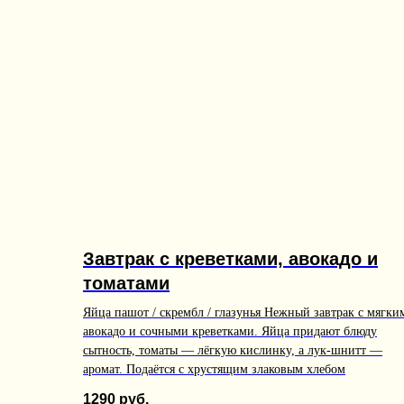
Завтрак с креветками, авокадо и
томатами
Яйца пашот / скрембл / глазунья Нежный завтрак с мягки
авокадо и сочными креветками. Яйца придают блюду
сытность, томаты — лёгкую кислинку, а лук-шнитт —
аромат. Подаётся с хрустящим злаковым хлебом
1290
руб.