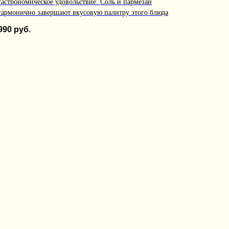
гастрономическое удовольствие. Соль и пармезан
гармонично завершают вкусовую палитру этого блюда
990
руб.