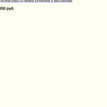
Рисовая каша со свежей клубникой и фисташками
650
руб.