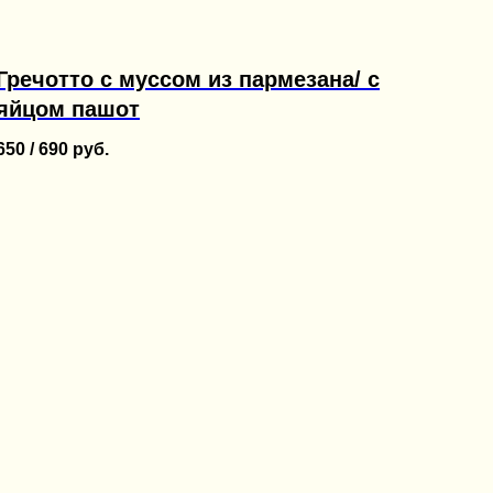
Гречотто с муссом из пармезана/ с
яйцом пашот
650 / 690
руб.