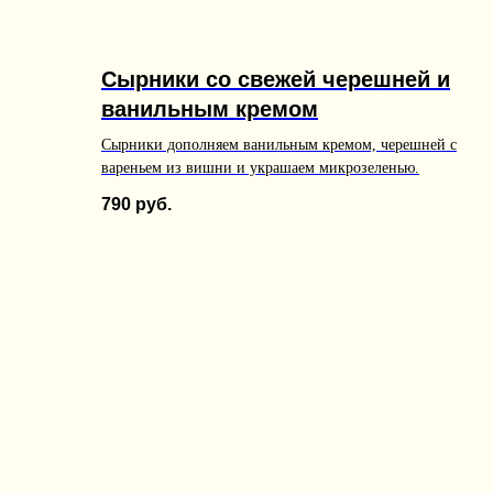
Сырники со свежей черешней и
ванильным кремом
Сырники дополняем ванильным кремом, черешней с
вареньем из вишни и украшаем микрозеленью.
790
руб.