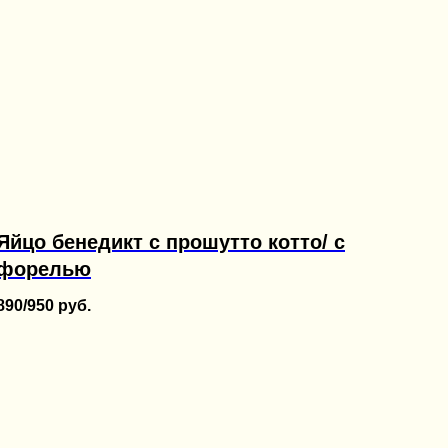
Яйцо бенедикт с прошутто котто/ с
форелью
890/950
руб.